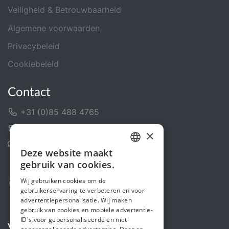
Veiligheid & Betrouwbaarheid
Algemene voorwaarden
Privacybeleid
Cookiebeleid
Contact
+31 (0)85 488 4765
Contactformulier
×
Helpcentrum
Deze website maakt
DUTCH
gebruik van cookies.
FRENCH
Wij gebruiken cookies om de
gebruikerservaring te verbeteren en voor
ENGLISH
advertentiepersonalisatie. Wij maken
gebruik van cookies en mobiele advertentie-
ID's voor gepersonaliseerde en niet-
Volg ons