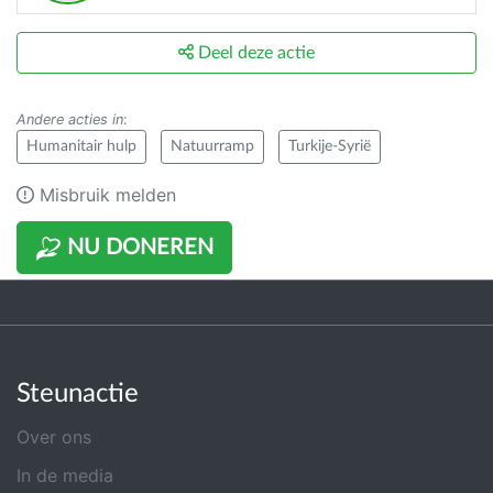
Deel deze actie
Andere acties in
:
Humanitair hulp
Natuurramp
Turkije-Syrië
Misbruik melden
NU DONEREN
Steunactie
Over ons
In de media