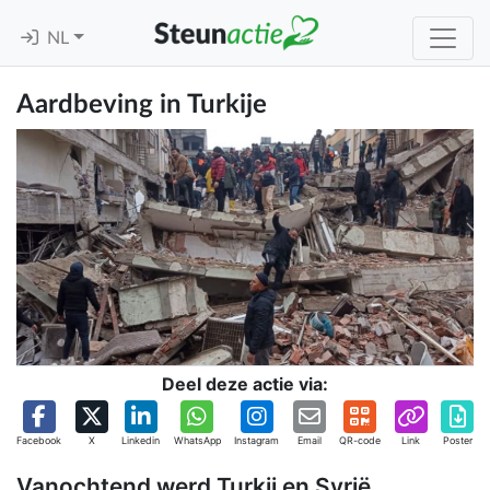
NL
Aardbeving in Turkije
Deel deze actie via:
Facebook
X
Linkedin
WhatsApp
Instagram
Email
QR-code
Link
Poster
Vanochtend werd Turkij en Syrië