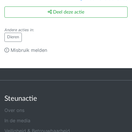
Deel deze actie
Andere acties in
:
Dieren
Misbruik melden
Steunactie
Over ons
In de media
Veiligheid & Betrouwbaarheid