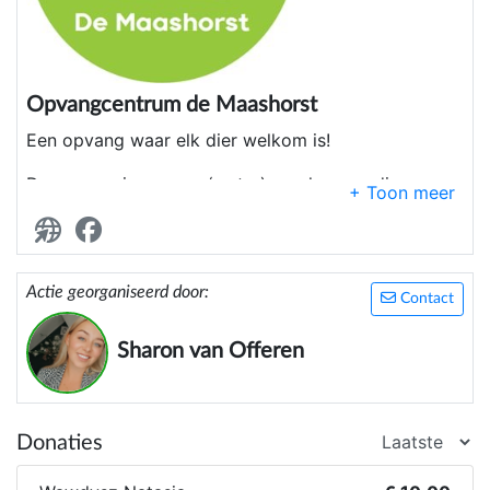
Opvangcentrum de Maashorst
Een opvang waar elk dier welkom is!
De opvang is er voor (water)vogels, zoogdieren
zoals dassen of vossen, konijnen/hazen,
marterachtige, egels en zelfs gevonden
huisdieren(met uitzondering van honden en katten).
Actie georganiseerd door:
Contact
Sharon van Offeren
Donaties