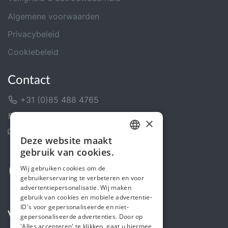
Algemene voorwaarden
Privacybeleid
Cookiebeleid
Contact
+31 (0)85 488 4765
Contactformulier
×
Helpcentrum
Deze website maakt
DUTCH
gebruik van cookies.
FRENCH
Wij gebruiken cookies om de
gebruikerservaring te verbeteren en voor
ENGLISH
advertentiepersonalisatie. Wij maken
gebruik van cookies en mobiele advertentie-
ID's voor gepersonaliseerde en niet-
Volg ons
gepersonaliseerde advertenties. Door op
'Alles accepteren' te klikken, gaat u hiermee