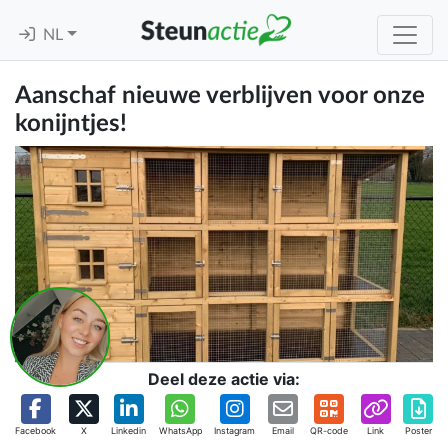
NL
Aanschaf nieuwe verblijven voor onze
konijntjes!
Deel deze actie via:
Facebook
X
Linkedin
WhatsApp
Instagram
Email
QR-code
Link
Poster