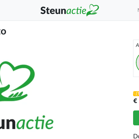
to
A
1
€
D