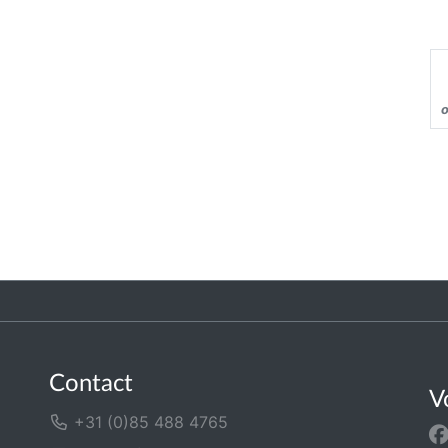
o
Contact
V
+31 (0)85 488 4765