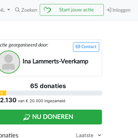
Start jouw actie
NL
Zoeken
Inloggen
ctie georganiseerd door:
Contact
Ina Lammerts-Veerkamp
65 donaties
1%
 2.130
van
€ 20.000
ingezameld
NU DONEREN
onaties