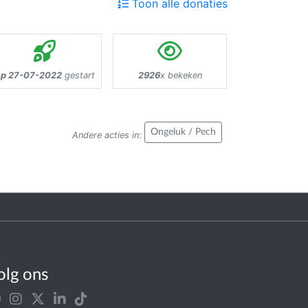
Toon alle donaties
p 27-07-2022
gestart
2926
x bekeken
Ongeluk / Pech
Andere acties in
:
olg ons