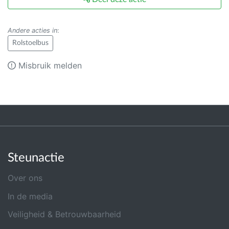
Andere acties in
:
Rolstoelbus
Misbruik melden
Steunactie
Over ons
In de media
Veiligheid & Betrouwbaarheid