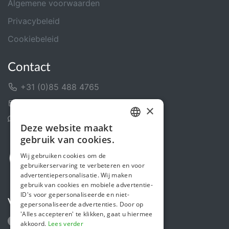
Algemene voorwaarden
Privacybeleid
Cookiebeleid
Contact
+31 (0)85 488 4765
Contactformulier
×
Helpcentrum
Deze website maakt
DUTCH
gebruik van cookies.
FRENCH
Wij gebruiken cookies om de
gebruikerservaring te verbeteren en voor
ENGLISH
advertentiepersonalisatie. Wij maken
gebruik van cookies en mobiele advertentie-
ID's voor gepersonaliseerde en niet-
Volg ons
gepersonaliseerde advertenties. Door op
'Alles accepteren' te klikken, gaat u hiermee
akkoord.
Lees verder