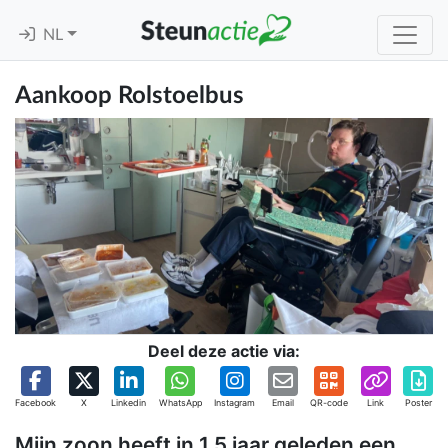
NL
Aankoop Rolstoelbus
Deel deze actie via:
Facebook
X
Linkedin
WhatsApp
Instagram
Email
QR-code
Link
Poster
Mijn zoon heeft in 1,5 jaar geleden een