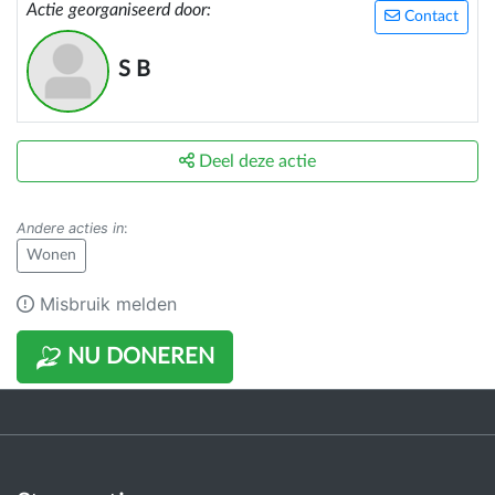
Actie georganiseerd door:
Contact
S B
Deel deze actie
Andere acties in
:
Wonen
Misbruik melden
NU DONEREN