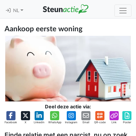
NL
Aankoop eerste woning
Deel deze actie via:
Facebook
X
Linkedin
WhatsApp
Instagram
Email
QR-code
Link
Poster
Einde relatie met een narcist, nu op zoek