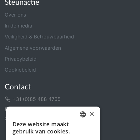
Steunactie
Over ons
In de media
Veiligheid & Betrouwbaarheid
Algemene voorwaarden
Privacybeleid
Cookiebeleid
Contact
+31 (0)85 488 4765
Contactformulier
×
Helpcentrum
Deze website maakt
DUTCH
gebruik van cookies.
FRENCH