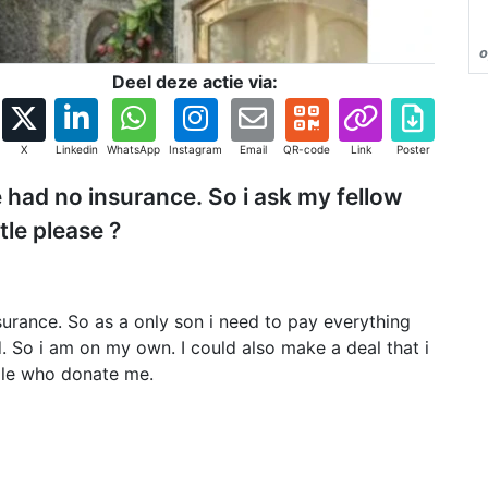
o
Deel deze actie via:
X
Linkedin
WhatsApp
Instagram
Email
QR-code
Link
Poster
had no insurance. So i ask my fellow
tle please ?
rance. So as a only son i need to pay everything
ad. So i am on my own. I could also make a deal that i
ple who donate me.