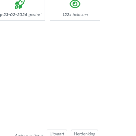
p 23-02-2024
gestart
122
x bekeken
Uitvaart
Herdenking
Andere acties in
: