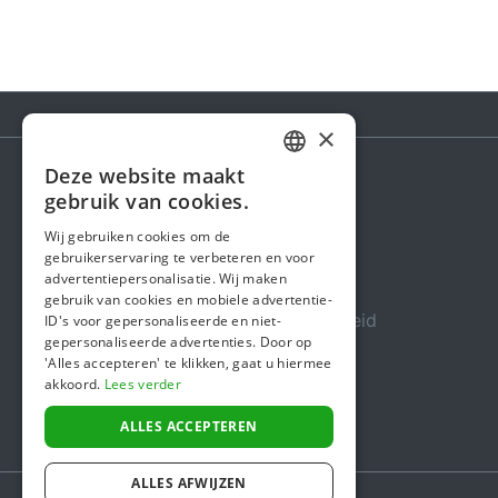
×
Deze website maakt
DUTCH
gebruik van cookies.
Steunactie
FRENCH
Wij gebruiken cookies om de
Over ons
gebruikerservaring te verbeteren en voor
ENGLISH
advertentiepersonalisatie. Wij maken
In de media
gebruik van cookies en mobiele advertentie-
Veiligheid & Betrouwbaarheid
ID's voor gepersonaliseerde en niet-
gepersonaliseerde advertenties. Door op
Algemene voorwaarden
'Alles accepteren' te klikken, gaat u hiermee
akkoord.
Lees verder
Privacybeleid
Cookiebeleid
ALLES ACCEPTEREN
ALLES AFWIJZEN