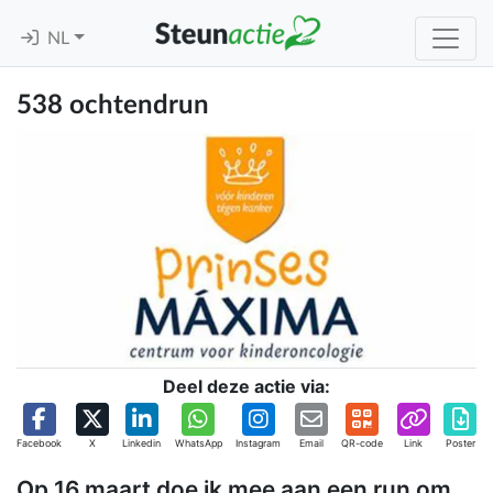
NL
538 ochtendrun
Deel deze actie via:
Facebook
X
Linkedin
WhatsApp
Instagram
Email
QR-code
Link
Poster
Op 16 maart doe ik mee aan een run om