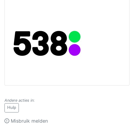
Andere acties in
:
Hulp
Misbruik melden