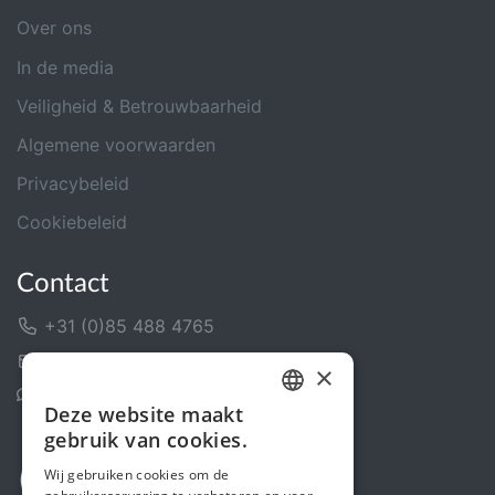
Over ons
In de media
Veiligheid & Betrouwbaarheid
Algemene voorwaarden
Privacybeleid
Cookiebeleid
Contact
+31 (0)85 488 4765
Contactformulier
×
Helpcentrum
Deze website maakt
DUTCH
gebruik van cookies.
FRENCH
Wij gebruiken cookies om de