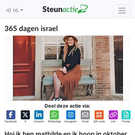
NL
365 dagen israel
Deel deze actie via:
Facebook
X
Linkedin
WhatsApp
Instagram
Email
QR-code
Link
Poster
Hoi ik ben mathilde en ik hoop in oktober