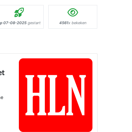
p 07-08-2025
gestart
4561
x bekeken
et
me