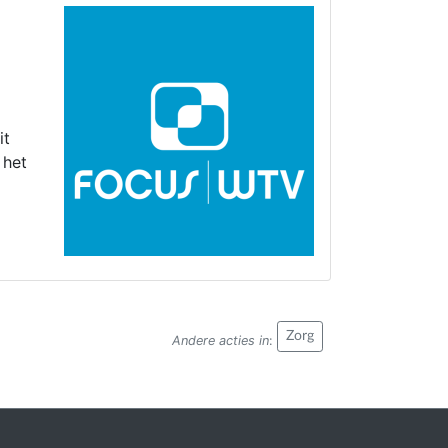
it
 het
Zorg
Andere acties in
: