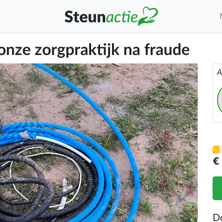
onze zorgpraktijk na fraude
A
€
D