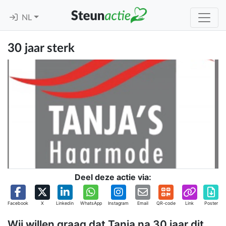
NL
30 jaar sterk
Deel deze actie via:
Facebook
X
Linkedin
WhatsApp
Instagram
Email
QR-code
Link
Poster
Wij willen graag dat Tanja na 30 jaar dit