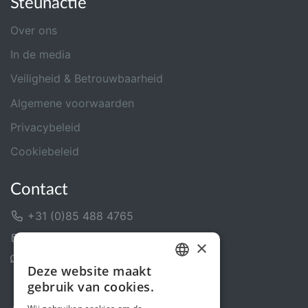
Steunactie
Over ons
In de media
Veiligheid & Betrouwbaarheid
Algemene voorwaarden
Privacybeleid
Cookiebeleid
Contact
+31 (0)85 488 4765
Contactformulier
×
Helpcentrum
Deze website maakt
DUTCH
gebruik van cookies.
FRENCH