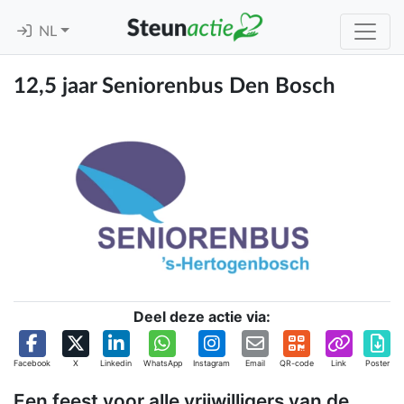
NL
12,5 jaar Seniorenbus Den Bosch
Deel deze actie via:
Facebook
X
Linkedin
WhatsApp
Instagram
Email
QR-code
Link
Poster
Een feest voor alle vrijwilligers van de