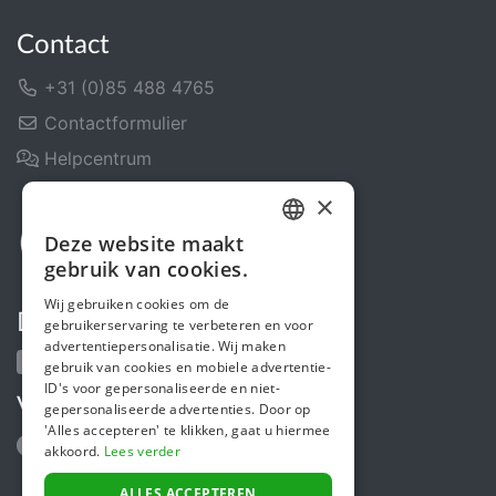
Contact
+31 (0)85 488 4765
Contactformulier
Helpcentrum
×
Deze website maakt
DUTCH
gebruik van cookies.
FRENCH
Wij gebruiken cookies om de
Deel ons
gebruikerservaring te verbeteren en voor
ENGLISH
advertentiepersonalisatie. Wij maken
gebruik van cookies en mobiele advertentie-
ID's voor gepersonaliseerde en niet-
Volg ons
gepersonaliseerde advertenties. Door op
'Alles accepteren' te klikken, gaat u hiermee
akkoord.
Lees verder
ALLES ACCEPTEREN