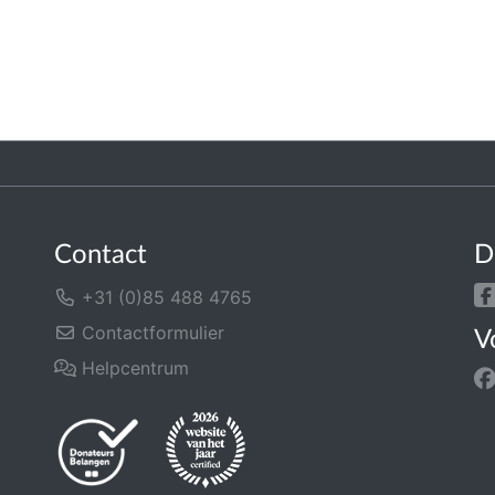
Contact
D
+31 (0)85 488 4765
Contactformulier
V
Helpcentrum