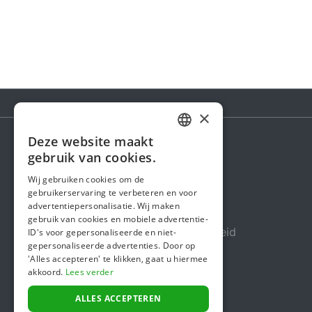
×
Deze website maakt
DUTCH
gebruik van cookies.
Steunactie
FRENCH
Wij gebruiken cookies om de
Over ons
gebruikerservaring te verbeteren en voor
ENGLISH
advertentiepersonalisatie. Wij maken
In de media
gebruik van cookies en mobiele advertentie-
Veiligheid & Betrouwbaarheid
ID's voor gepersonaliseerde en niet-
gepersonaliseerde advertenties. Door op
Algemene voorwaarden
'Alles accepteren' te klikken, gaat u hiermee
akkoord.
Lees verder
Privacybeleid
Cookiebeleid
ALLES ACCEPTEREN