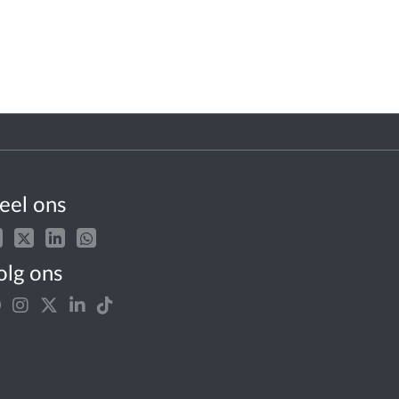
eel ons
olg ons