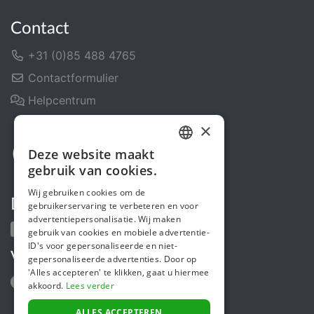
Contact
+31 (0)85 488 4765
Contactformulier
Helpcentrum
×
Deze website maakt
DUTCH
gebruik van cookies.
FRENCH
Wij gebruiken cookies om de
Deel ons
gebruikerservaring te verbeteren en voor
ENGLISH
advertentiepersonalisatie. Wij maken
gebruik van cookies en mobiele advertentie-
ID's voor gepersonaliseerde en niet-
Volg ons
gepersonaliseerde advertenties. Door op
'Alles accepteren' te klikken, gaat u hiermee
akkoord.
Lees verder
ALLES ACCEPTEREN