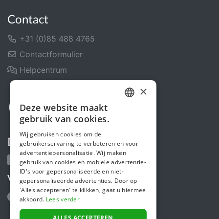
Contact
+31 (0)85 488 4765
Contactformulier
Helpcentrum
×
Deze website maakt
DUTCH
gebruik van cookies.
FRENCH
Wij gebruiken cookies om de
Deel ons
gebruikerservaring te verbeteren en voor
ENGLISH
advertentiepersonalisatie. Wij maken
gebruik van cookies en mobiele advertentie-
ID's voor gepersonaliseerde en niet-
Volg ons
gepersonaliseerde advertenties. Door op
'Alles accepteren' te klikken, gaat u hiermee
akkoord.
Lees verder
ALLES ACCEPTEREN