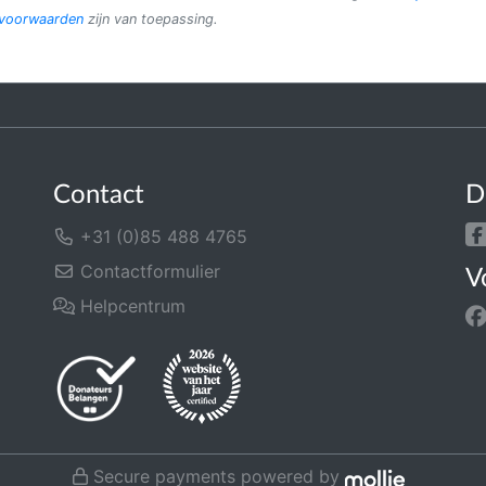
evoorwaarden
zijn van toepassing.
Contact
D
+31 (0)85 488 4765
Contactformulier
V
Helpcentrum
Secure payments powered by