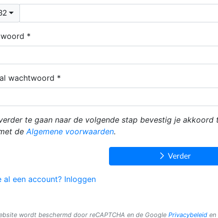
ng Code
32
twoord
al wachtwoord
verder te gaan naar de volgende stap bevestig je akkoord 
met de
Algemene voorwaarden
.
Verder
e al een account? Inloggen
ebsite wordt beschermd door reCAPTCHA en de Google
Privacybeleid
en