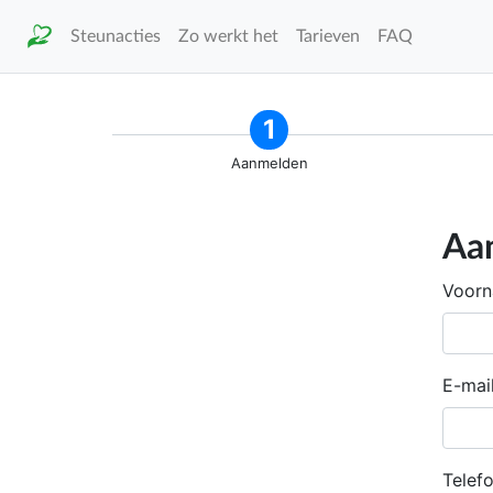
Steunacties
Zo werkt het
Tarieven
FAQ
1
Aanmelden
Aa
Voor
E-mai
Telef