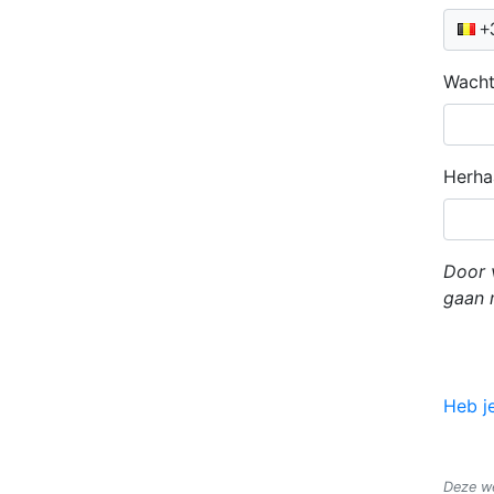
Calli
+
Wach
Herha
Door 
gaan 
Heb j
Deze w