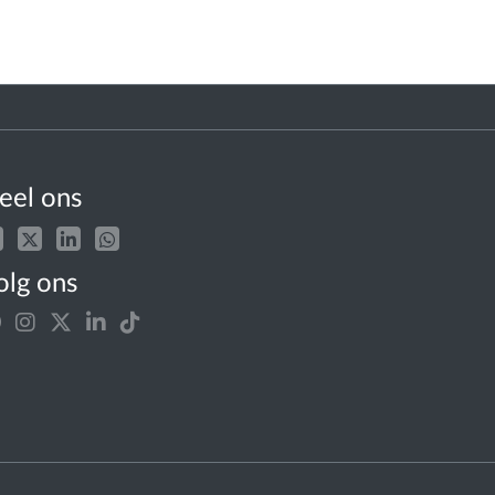
eel ons
olg ons