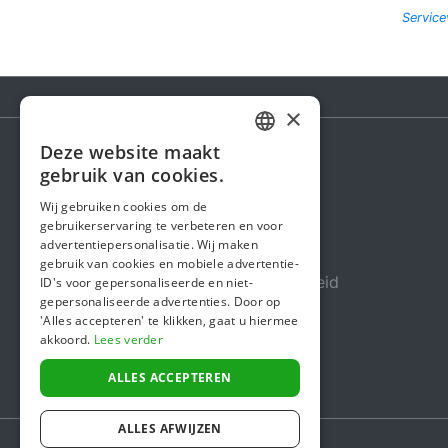
Servic
×
Deze website maakt
DUTCH
gebruik van cookies.
Steunactie
FRENCH
Wij gebruiken cookies om de
Over ons
gebruikerservaring te verbeteren en voor
ENGLISH
advertentiepersonalisatie. Wij maken
In de media
gebruik van cookies en mobiele advertentie-
Veiligheid & Betrouwbaarheid
ID's voor gepersonaliseerde en niet-
gepersonaliseerde advertenties. Door op
Algemene voorwaarden
'Alles accepteren' te klikken, gaat u hiermee
akkoord.
Lees verder
Privacybeleid
Cookiebeleid
ALLES ACCEPTEREN
ALLES AFWIJZEN