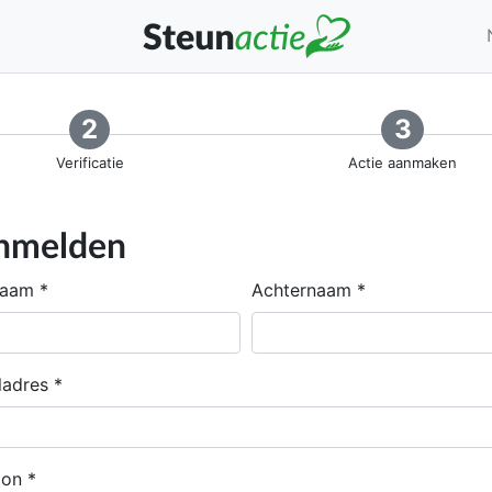
2
3
Verificatie
Actie aanmaken
nmelden
naam
Achternaam
ladres
oon